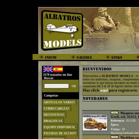
3170 usuarios on line
Bienvenidos a
ALBATROS MODELS
, tu
Buscar
todos los uniformes, insignias, complement
encuentras lo que buscas envianos un email 
vacaciones del 3 al 28 de Agosto ambos incl
Haz click
aquí
para registrarte.
Categorias
ARTICULOS VARIOS
CUBRECABEZAS
Maqueta sem
DISTINTIVOS
Greif, ref. 35113,
DRAGON 1/6
Referencia:
011239
Época:
EQUIPO INDIVIDUAL
Visitas:
30
FIGURAS DE ACCION
Modeling halftrack Sdkf
Modeling tank