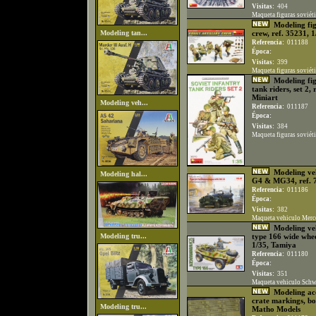
Visitas:
404
Maqueta figuras soviéti
Modeling figu
Modeling tan...
crew, ref. 35231, 1
Referencia:
011188
Época:
Visitas:
399
Maqueta figuras soviétic
Modeling figu
tank riders, set 2, 
Miniart
Modeling veh...
Referencia:
011187
Época:
Visitas:
384
Maqueta figuras soviétic
Modeling veh
Modeling hal...
G4 & MG34, ref. 
Referencia:
011186
Época:
Visitas:
382
Maqueta vehiculo Merc
Modeling ve
Modeling tru...
type 166 wide whee
1/35, Tamiya
Referencia:
011180
Época:
Visitas:
351
Maqueta vehiculo Schw
Modeling acc
crate markings, bo
Modeling tru...
Matho Models