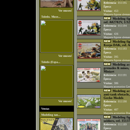
Referencia:
011195
Época:
Ver museo!
Visitas:
453
Maqueta figuras alemana
Toledo. Muse...
Modeling fig
ref. A02702V, 1/32
Referencia:
011194
Época:
Visitas:
426
Maqueta figuras alemana
Modeling fig
Korps DAK, ref. A
Referencia:
011193
Época:
Ver museo!
Visitas:
395
Maqueta figuras aleman
Toledo (Espa...
Modeling ac
grenades & mines, 
Miniart
Referencia:
011191
Época:
Visitas:
386
Maqueta accesorios Ger
Modeling acc
anti-tank obstacle
Gecko Models
Ver museo!
Referencia:
011190
Época:
Ventas
Visitas:
407
Maqueta accesorios Dra
Modeling tan...
Modeling fig
soldiers, ref. 3513
Referencia:
011189
Época: