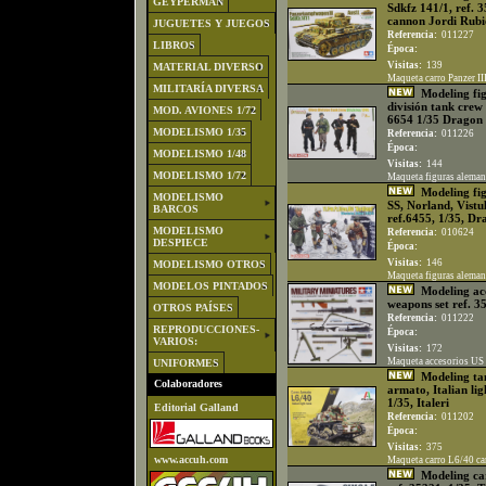
GEYPERMAN
Sdkfz 141/1, ref. 
cannon Jordi Rubi
JUGUETES Y JUEGOS
Referencia:
011227
LIBROS
Época:
Visitas:
139
MATERIAL DIVERSO
Maqueta carro Panzer II
MILITARÍA DIVERSA
Modeling fig
división tank crew 
MOD. AVIONES 1/72
6654 1/35 Dragon
MODELISMO 1/35
Referencia:
011226
Época:
MODELISMO 1/48
Visitas:
144
MODELISMO 1/72
Maqueta figuras aleman
Modeling fig
MODELISMO
SS, Norland, Vistu
BARCOS
ref.6455, 1/35, Dr
MODELISMO
Referencia:
010624
DESPIECE
Época:
Visitas:
146
MODELISMO OTROS
Maqueta figuras aleman
MODELOS PINTADOS
Modeling acc
weapons set ref. 
OTROS PAÍSES
Referencia:
011222
REPRODUCCIONES-
Época:
VARIOS:
Visitas:
172
Maqueta accesorios US 
UNIFORMES
Modeling tan
Colaboradores
armato, Italian lig
1/35, Italeri
Editorial Galland
Referencia:
011202
Época:
Visitas:
375
www.accuh.com
Maqueta carro L6/40 carr
Modeling car