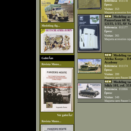
Referencia:
011178
Época:
Visitas:
353
Maqueta accesorios fot
Modeling acc
Panzerfaust 60 M, 
12135, 1/35, AV Va
Modeling fig...
Referencia:
011177
Época:
Visitas:
365
Maqueta accesorios caja
Modeling tan
GalerÃ­as
Afrika Korps – DA
Academy
Revista Mono...
Referencia:
011174
Época:
Visitas:
399
Maqueta carro Panzer I
Modeling tan
Sdkfz 101, ref. 35
Referencia:
010866
Época:
Visitas:
349
Maqueta carro Panzer I 
Ver galerÃ­a!
Revista Mono...