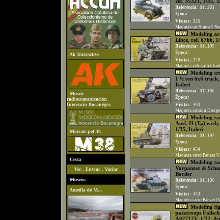
ref. 35321, 1/35, 
Referencia:
011201
Época:
Visitas:
326
Maqueta car Simca 5 Sta
Modeling ar
Lince, ref. 6766, 1/
Referencia:
011199
Época:
Ak Interactive
Visitas:
370
Maqueta vehiculo blind
Modeling tr
1 ½ ton 6x6 truck, 
Italeri
Referencia:
011198
Museo
Época:
radiocomunicación
Inocencio Bocanegra
Visitas:
443
Maqueta camion Dodge W
Modeling tan
Ausf. H (Tp) early
1/35, Italeri
Marcats pel 38
Referencia:
011197
Época:
Visitas:
434
Maqueta carro Panzer VI 
Cesta
Modeling tan
Vorpanzer & Schur
Ver
.
Enviar
.
Vaciar
Border
Museos
Referencia:
011196
Época:
Ametlla de M...
Visitas:
453
Maqueta carro Panzer IV
Modeling fi
patatroops Fallsch
A02712V, 1/32, Air