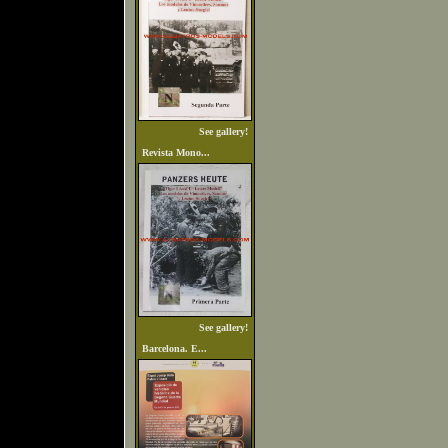
See gallery!
Revista Mono...
See gallery!
Barcelona. E...