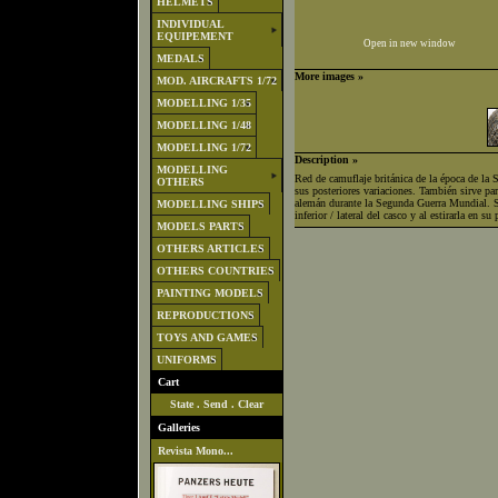
HELMETS
INDIVIDUAL
EQUIPEMENT
Open in new window
MEDALS
More images »
MOD. AIRCRAFTS 1/72
MODELLING 1/35
MODELLING 1/48
MODELLING 1/72
Description »
MODELLING
Red de camuflaje británica de la época de la
OTHERS
sus posteriores variaciones. También sirve par
alemán durante la Segunda Guerra Mundial. Se
MODELLING SHIPS
inferior / lateral del casco y al estirarla en su
MODELS PARTS
OTHERS ARTICLES
OTHERS COUNTRIES
PAINTING MODELS
REPRODUCTIONS
TOYS AND GAMES
UNIFORMS
Cart
State
.
Send
.
Clear
Galleries
Revista Mono...