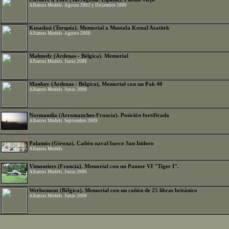
Albatros Models. Agosto 2002 y Diciembre 2009
Kusadasi (Turquía). Memorial a Mustafa Kemal Atatürk
Albatros Models. Agosto 2008
Malmedy (Ardenas - Bélgica). Memorial
Albatros Models. Junio 2008
Manhay (Ardenas - Bélgica), Memorial con un Pak 40
Albatros Models. Junio 2008
Normandía (Arromanches-Francia). Posición fortificada
Albatros Models. Septiembre 2009
Palamós (Girona). Cañón naval barco San Isidoro
Albatros Models
Vimoutiers (Francia). Memorial con un Panzer VI "Tiger I".
Albatros Models. Junio 2006
Werbomont (Bélgica). Memorial con un cañón de 25 libras británico
Albatros Models. Junio 2008