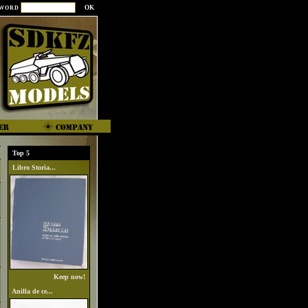
SWORD
Top 5
Libro Storia...
Keep now!
Anilla de ce...