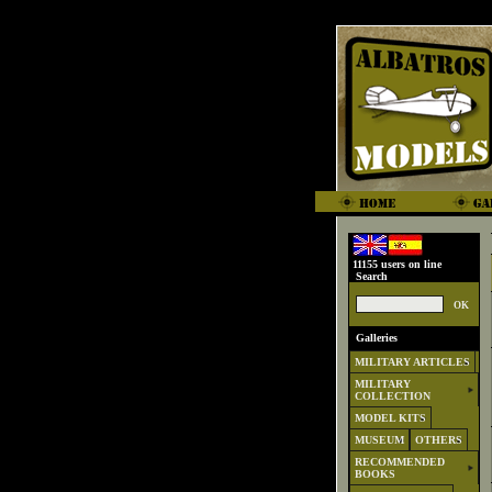
11155 users on line
Search
Galleries
MILITARY ARTICLES
MILITARY
COLLECTION
MODEL KITS
MUSEUM
OTHERS
RECOMMENDED
BOOKS