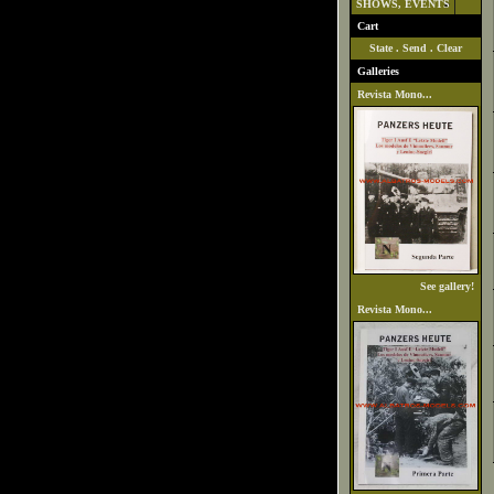
SHOWS, EVENTS
Cart
State
.
Send
.
Clear
Galleries
Revista Mono...
See gallery!
Revista Mono...