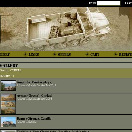
USER
PAS
Search:
OTHERS
Results:
11
Ampuries. Bunker playa,
Albatros Models. Septiembre 2012
Atenas (Grecia). Ciudad
Albatros Models. Agosto 2008
Begur (Girona). Castillo
Albatros Models
Corbere d´Ebre (Tarragona. España). Pueblo viejo