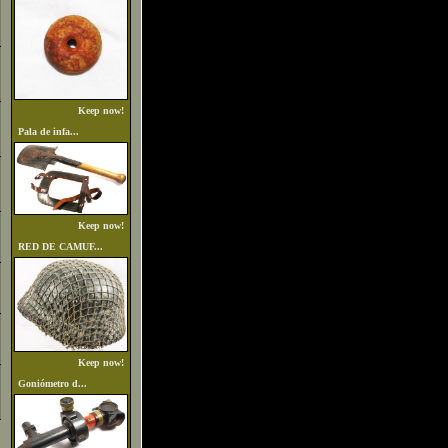
Keep now!
Pala de infa...
Keep now!
RED DE CAMUF...
Keep now!
Goniómetro d...