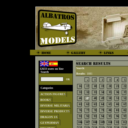
Search:
12633 users on line
Search
Results:
1881
«
1
2
3
4
5
16
17
18
19
20
21
22
Categories
31
32
33
34
35
36
37
ACTION FIGURES
46
47
48
49
50
51
52
BOOKS
61
62
63
64
65
66
67
DIVERSE MILITARIA
76
77
78
79
80
81
82
DIVERSE PRODUCTS
91
92
93
94
95
96
97
DRAGON 1/6
106
107
108
109
110
111
112
GEYPERMAN