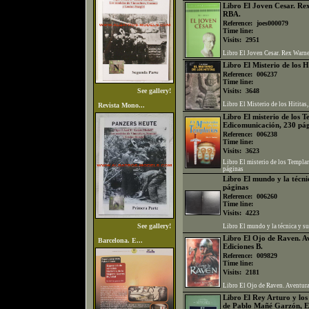
Libro El Joven Cesar. Re
RBA.
Reference:
joes000079
Time line:
Visits:
2951
Libro El Joven Cesar. Rex Warn
Libro El Misterio de los Hi
Reference:
006237
Time line:
See gallery!
Visits:
3648
Libro El Misterio de los Hititas,
Revista Mono...
Libro El misterio de los 
Edicomunicación, 230 pá
Reference:
006238
Time line:
Visits:
3623
Libro El misterio de los Templa
páginas
Libro El mundo y la técn
páginas
Reference:
006260
Time line:
Visits:
4223
See gallery!
Libro El mundo y la técnica y s
Libro El Ojo de Raven. Av
Barcelona. E...
Ediciones B.
Reference:
009829
Time line:
Visits:
2181
Libro El Ojo de Raven. Aventura
Libro El Rey Arturo y los
de Pablo Mañé Garzón, Ed