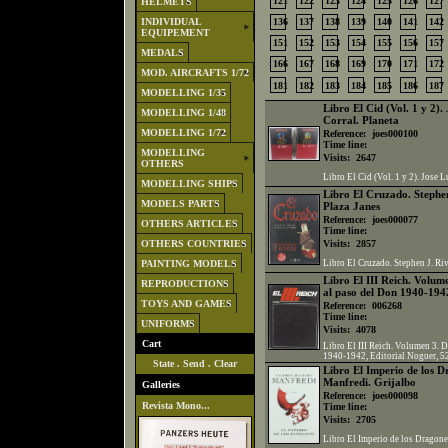
121
122
123
124
125
126
127
HELMETS
INDIVIDUAL
136
137
138
139
140
141
142
EQUIPEMENT
151
152
153
154
155
156
157
MEDALS
166
167
168
169
170
171
172
MOD. AIRCRAFTS 1/72
181
182
183
184
185
186
187
MODELLING 1/35
Libro El Cid (Vol. 1 y 2).
MODELLING 1/48
Corral. Planeta
MODELLING 1/72
Reference:
joes000100
Time line:
MODELLING
Visits:
2647
OTHERS
Libro El Cid (Vol. 1 y 2). Jose L
MODELLING SHIPS
Libro El Cruzado. Stephen
MODELS PARTS
Plaza Janes
Reference:
joes000077
OTHERS ARTICLES
Time line:
OTHERS COUNTRIES
Visits:
2857
PAINTING MODELS
Libro El Cruzado. Stephen J. Riv
Libro El III Reich. Volume
REPRODUCTIONS
al paso del Don 1940-1942
TOYS AND GAMES
Reference:
006268
Time line:
UNIFORMS
Visits:
4078
Cart
Libro El III Reich. Volumen 3. De
1940-1942, Editorial Noguer, 5
State
.
Send
.
Clear
Libro El Imperio de los 
Manfredi. Grijalbo
Galleries
Reference:
joes000098
Revista Mono...
Time line:
Visits:
2705
Libro El Imperio de los Dragone