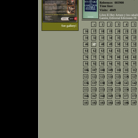
Reference:
003900
Time line:
Visits:
4849
Libro El Rey Arturo y los caball
Garzón, Editorial Ediciones 29.
«
1
2
3
4
5
See gallery!
16
17
18
19
20
21
22
31
32
33
34
35
36
37
46
47
48
49
50
51
52
61
62
63
64
65
66
67
76
77
78
79
80
81
82
91
92
93
94
95
96
97
106
107
108
109
110
111
112
121
122
123
124
125
126
127
136
137
138
139
140
141
142
151
152
153
154
155
156
157
166
167
168
169
170
171
172
181
182
183
184
185
186
187